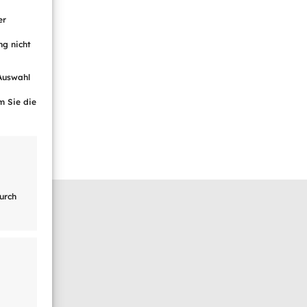
er
ng nicht
 Auswahl
m Sie die
urch
en