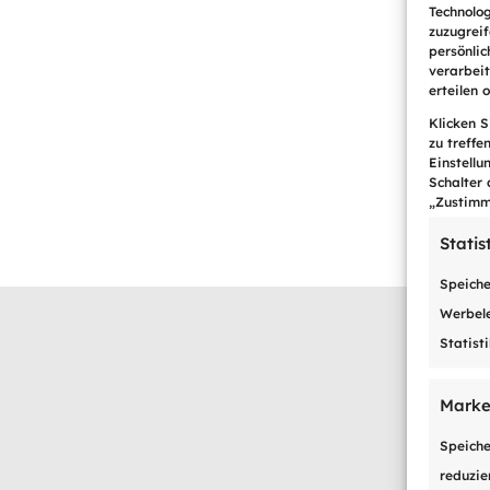
Technolo
zuzugrei
persönlic
verarbei
erteilen 
Klicken 
zu treffe
Einstellu
Schalter 
„Zustimm
Statis
Speiche
Werbele
Statist
Marke
S
Speiche
reduzie