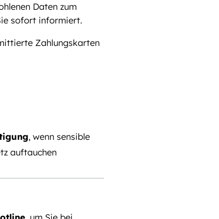
tohlenen Daten zum
e sofort informiert.
mittierte Zahlungskarten
tigung
, wenn sensible
tz auftauchen
otline
, um Sie bei