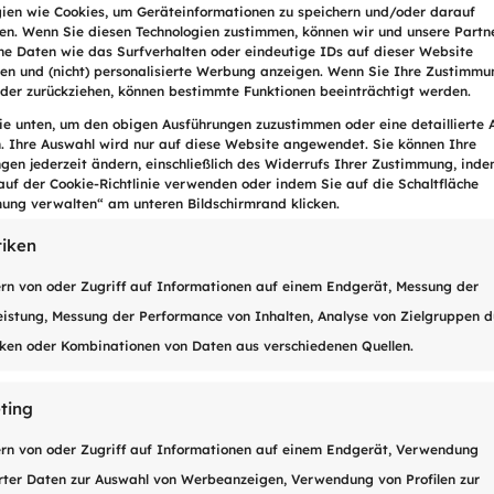
vor der illegalen Weitergabe im Netz
gien wie Cookies, um Geräteinformationen zu speichern und/oder darauf
ab CHF 39.-/Jahr
fen. Wenn Sie diesen Technologien zustimmen, können wir und unsere Partn
he Daten wie das Surfverhalten oder eindeutige IDs auf dieser Website
ten und (nicht) personalisierte Werbung anzeigen. Wenn Sie Ihre Zustimmu
oder zurückziehen, können bestimmte Funktionen beeinträchtigt werden.
Online anfordern
Sie unten, um den obigen Ausführungen zuzustimmen oder eine detaillierte
n. Ihre Auswahl wird nur auf diese Website angewendet. Sie können Ihre
ngen jederzeit ändern, einschließlich des Widerrufs Ihrer Zustimmung, inde
auf der Cookie-Richtlinie verwenden oder indem Sie auf die Schaltfläche
ung verwalten“ am unteren Bildschirmrand klicken.
tiken
rn von oder Zugriff auf Informationen auf einem Endgerät, Messung der
istung, Messung der Performance von Inhalten, Analyse von Zielgruppen d
iken oder Kombinationen von Daten aus verschiedenen Quellen.
ting
erviceleistung
rn von oder Zugriff auf Informationen auf einem Endgerät, Verwendung
rter Daten zur Auswahl von Werbeanzeigen, Verwendung von Profilen zur