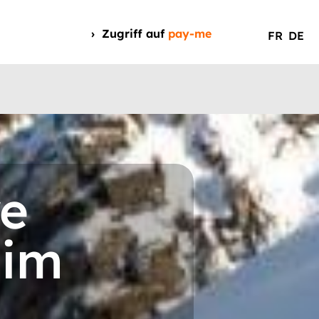
Zugriff auf
pay-me
FR
DE
re
 im