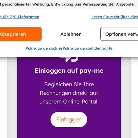
für Sie
 personalisierter Werbung, Entwicklung und Verbesserung der Angebote.
n Sie 770 Lieferanten
Lesen Sie mehr über die
schaften
Imme
ikation von Endgeräten anhand automatisch übermittelter
Akzeptieren
Ablehnen
Optionen verw
tionen.

Politique de cookies
Politique de confidentialité
Einloggen auf pay-me
Begleichen Sie Ihre
Rechnungen direkt auf
unserem Online-Portal.
Einloggen