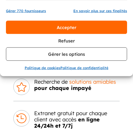
Gérer 770 fournisseurs
En savoir plus sur ces finalités
Processus
amiable intensif

Accepter
multi-canal
Refuser
Pool de gestionnaires
spécialisés

Gérer les options
et dédiés
à chaque client
Politique de cookies
Politique de confidentialité
Recherche de
solutions amiables

pour chaque impayé
Extranet gratuit pour chaque

client avec accès
en ligne
24/24h et 7/7j