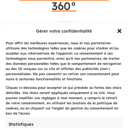
360°
Gérer votre confidentialité

Pour offrir les meilleures expériences, nous et nos partenaires
utilisons des technologies telles que les cookies pour stocker et/ou
accéder aux informations de l’appareil. Le consentement à ces
technologies nous permettra, ainsi qu’à nos partenaires, de traiter
Notre processus de recouvrement
des données personnelles telles que le comportement de navigation
ou des ID uniques sur ce site et afficher des publicités (non-)
PREMIUMcollect est destiné à toute
personnalisées. Ne pas consentir ou retirer son consentement peut
entreprise dont le besoin est de bénéficier
nuire à certaines fonctionnalités et fonctions.
d’un recouvrement amiable, intensif multi-
Cliquez ci-dessous pour accepter ce qui précède ou faites des choix
détaillés. Vos choix seront appliqués uniquement à ce site. Vous
canal, éthique, avec une approche
pouvez modifier vos réglages à tout moment, y compris le retrait
humaine et conciliatrice auprès de chaque
de votre consentement, en utilisant les boutons de la politique de
cookies, ou en cliquant sur l’onglet de gestion du consentement en
débiteur; si nécessaire en adjonction de
bas de l’écran.
procédures juridiques additionnelles
Statistiques
ciblées.