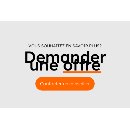
VOUS SOUHAITEZ EN SAVOIR PLUS?
Demander
une
offre
Contacter un conseiller