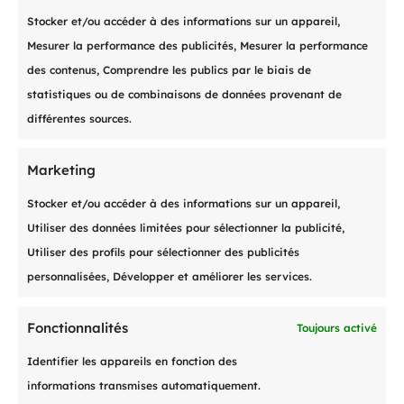
Stocker et/ou accéder à des informations sur un appareil,
Les créances font l’objet pour le surplus
Mesurer la performance des publicités, Mesurer la performance
d’un suivi en monitoring à long terme,
des contenus, Comprendre les publics par le biais de
gage d’un encaissement optimal qui
statistiques ou de combinaisons de données provenant de
améliore année après année la marge
différentes sources.
nette de nos clients.
Marketing
Valeur ajoutée pour nos clients
Stocker et/ou accéder à des informations sur un appareil,
Utiliser des données limitées pour sélectionner la publicité,
Utiliser des profils pour sélectionner des publicités
Traitement opérationnel
garanti
personnalisées, Développer et améliorer les services.

sous 48h
Fonctionnalités
Toujours activé
Identifier les appareils en fonction des
Établissement d’un
scoring des

créances
dès réception
informations transmises automatiquement.