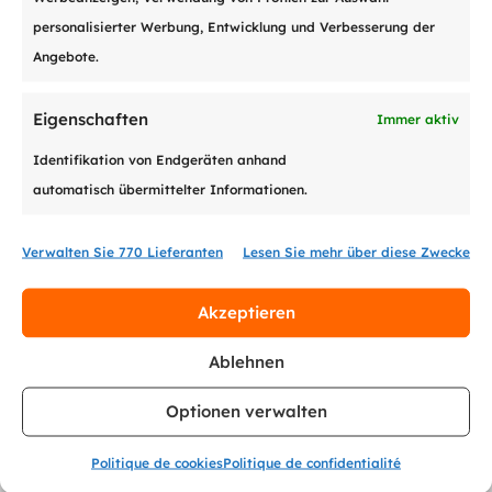
personalisierter Werbung, Entwicklung und Verbesserung der
Angebote.
KONTAKT
Eigenschaften
Debitors management SA
Immer aktiv
Avenue de Rhodanie 40
Identifikation von Endgeräten anhand
CH-1007 Lausanne
automatisch übermittelter Informationen.
Tel.
+41 21 966 03 90
Verwalten Sie 770 Lieferanten
Lesen Sie mehr über diese Zwecke
Akzeptieren
UNSERE DIENSTLEISTUNGEN
Ablehnen
Inkassomanagement
Optionen verwalten
Bonitätsprüfung
Outsourcen des Rechnungsmanagements
Politique de cookies
Politique de confidentialité