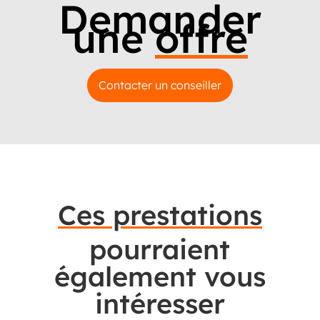
Demander
une
offre
Contacter un conseiller
Ces prestations
pourraient
également vous
intéresser