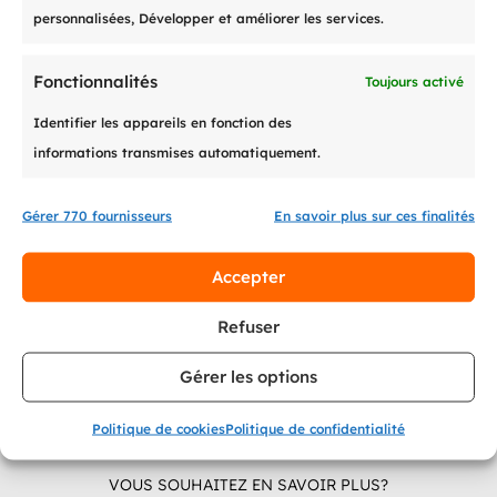

temps
à leur espace client
personnalisées, Développer et améliorer les services.
Fonctionnalités
Toujours activé
Établissement de
plans de

paiement personnalisés
et
Identifier les appareils en fonction des
souples
informations transmises automatiquement.
Gérer 770 fournisseurs
En savoir plus sur ces finalités
Système de
ticketing centralisé

Accepter
Refuser
Gérer les options
Politique de cookies
Politique de confidentialité
VOUS SOUHAITEZ EN SAVOIR PLUS?