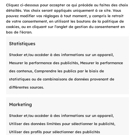
Pool de gestionnaires
spécialisés

Cliquez ci-dessous pour accepter ce qui précède ou faites des choix
et dédiés
à chaque client
détaillés. Vos choix seront appliqués uniquement à ce site. Vous
pouvez modifier vos réglages à tout moment, y compris le retrait
de votre consentement, en utilisant les boutons de la politique de
cookies, ou en cliquant sur l’onglet de gestion du consentement en
Recherche de
solutions amiables
bas de l’écran.

pour chaque impayé
Statistiques
Stocker et/ou accéder à des informations sur un appareil,
Mesurer la performance des publicités, Mesurer la performance
Extranet gratuit pour chaque

client avec accès
en ligne
des contenus, Comprendre les publics par le biais de
24/24h et 7/7j
statistiques ou de combinaisons de données provenant de
différentes sources.
Un processus juridique
complet

Marketing
Stocker et/ou accéder à des informations sur un appareil,
Utiliser des données limitées pour sélectionner la publicité,
Accès pour vos débiteurs
en tout
Utiliser des profils pour sélectionner des publicités