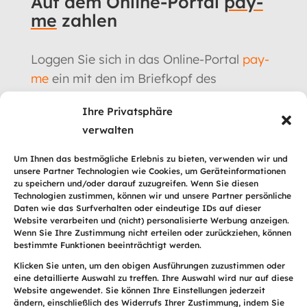
Auf dem Online-Portal
pay-
me
zahlen
Loggen Sie sich in das Online-Portal
pay-
me
ein mit den im Briefkopf des
erhaltenen Schreibens angegebenen
Ihre Privatsphäre
Informationen (Ihre Debitorennummer
verwalten
und Ihr Passwort).
Um Ihnen das bestmögliche Erlebnis zu bieten, verwenden wir und
Sie können per Kreditkarte, TWINT,
unsere Partner Technologien wie Cookies, um Geräteinformationen
zu speichern und/oder darauf zuzugreifen. Wenn Sie diesen
PayPal, PostFinance oder QR-Rechnung
Technologien zustimmen, können wir und unsere Partner persönliche
zahlen.
Daten wie das Surfverhalten oder eindeutige IDs auf dieser
Website verarbeiten und (nicht) personalisierte Werbung anzeigen.
Wenn Sie Ihre Zustimmung nicht erteilen oder zurückziehen, können
bestimmte Funktionen beeinträchtigt werden.
Klicken Sie unten, um den obigen Ausführungen zuzustimmen oder
eine detaillierte Auswahl zu treffen. Ihre Auswahl wird nur auf diese
Einloggen auf pay-me
Website angewendet. Sie können Ihre Einstellungen jederzeit
ändern, einschließlich des Widerrufs Ihrer Zustimmung, indem Sie