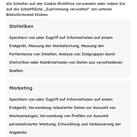
die Schalter auf der Cookie-Richtlinie verwenden oder indem Sie
auf die Schaltfläche „Zustimmung verwalten“ am unteren
Bildschirmrand klicken.
Statistiken
Speichern von oder Zugriff auf Informationen auf einem

Endgerät, Messung der Werbeleistung, Messung der
Performance von Inhalten, Analyse von Zielgruppen durch
Statistiken oder Kombinationen von Daten aus verschiedenen
Quellen.
Per
QR-Rechnung
zahlen
Marketing
Das an Sie geschickte Schreiben enthält
Speichern von oder Zugriff auf Informationen auf einem
eine vorgedruckte QR-Rechnung. Sie
Endgerät, Verwendung reduzierter Daten zur Auswahl von
können den Betrag via E-Banking
Werbeanzeigen, Verwendung von Profilen zur Auswahl
bezahlen oder direkt am Postschalter.
personalisierter Werbung, Entwicklung und Verbesserung der
Angebote.