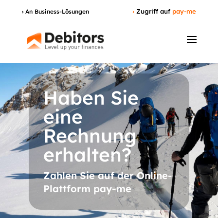
›
Zugriff auf
pay-me
› An Business-Lösungen
Haben Sie
eine
Rechnung
erhalten?
Zahlen Sie auf der Online-
Plattform pay-me