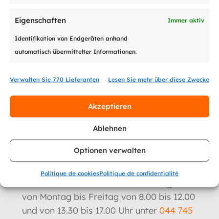
Mehr dazu
Eigenschaften
Immer aktiv
Identifikation von Endgeräten anhand
automatisch übermittelter Informationen.
Verwalten Sie 770 Lieferanten
Lesen Sie mehr über diese Zwecke

Akzeptieren
Ablehnen
Kontaktieren Sie uns
Optionen verwalten
Bei Fragen im Zusammenhang mit einem
Politique de cookies
Politique de confidentialité
erhaltenen Schreiben rufen Sie uns gerne
von Montag bis Freitag von 8.00 bis 12.00
und von 13.30 bis 17.00 Uhr unter
044 745