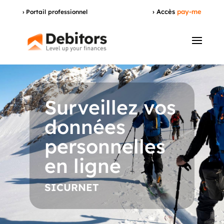
› Accès
pay-me
› Portail professionnel
Surveillez vos
données
personnelles
en ligne
SICURNET