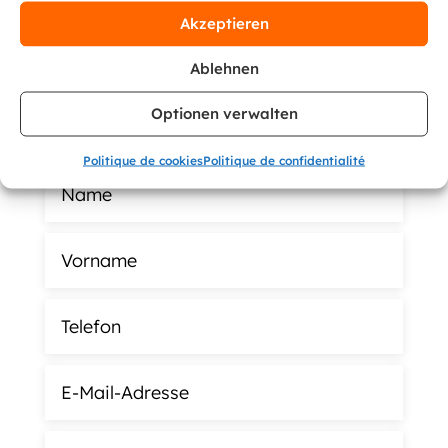
Akzeptieren
WENDEN SIE SICH AN EINEN UNSERER
SACHBEARBEITER
Ablehnen
Kontakt
Optionen verwalten
Politique de cookies
Politique de confidentialité