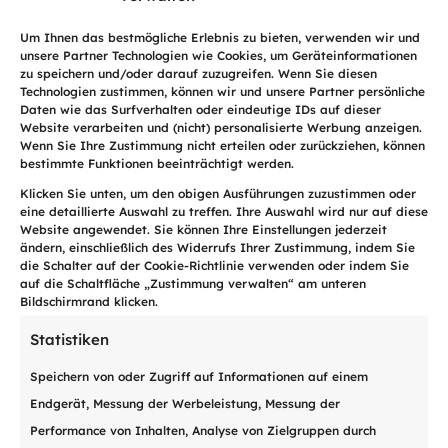
R
Um Ihnen das bestmögliche Erlebnis zu bieten, verwenden wir und
unsere Partner Technologien wie Cookies, um Geräteinformationen
zu speichern und/oder darauf zuzugreifen. Wenn Sie diesen
Technologien zustimmen, können wir und unsere Partner persönliche
Schuldentilgung
Daten wie das Surfverhalten oder eindeutige IDs auf dieser
Website verarbeiten und (nicht) personalisierte Werbung anzeigen.
Begleiten Sie sich mit einer
Wenn Sie Ihre Zustimmung nicht erteilen oder zurückziehen, können
bestimmte Funktionen beeinträchtigt werden.
massgeschneiderten
Klicken Sie unten, um den obigen Ausführungen zuzustimmen oder
Schuldenlösung.
eine detaillierte Auswahl zu treffen. Ihre Auswahl wird nur auf diese
Website angewendet. Sie können Ihre Einstellungen jederzeit
ändern, einschließlich des Widerrufs Ihrer Zustimmung, indem Sie
Jetzt entdecken
die Schalter auf der Cookie-Richtlinie verwenden oder indem Sie
auf die Schaltfläche „Zustimmung verwalten“ am unteren
Bildschirmrand klicken.
Statistiken
Speichern von oder Zugriff auf Informationen auf einem
Endgerät, Messung der Werbeleistung, Messung der

Performance von Inhalten, Analyse von Zielgruppen durch