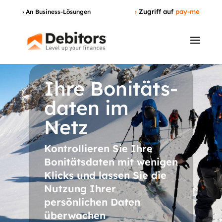
›
Zugriff auf
pay-me
› An Business-Lösungen
Ihre Bonitäts-
daten im
Netz
Kontrollieren Sie Ihre
Bonitätsdaten mit wenigen
Klicks und lassen Sie die
Nutzung Ihrer
persönlichen Daten
überwachen