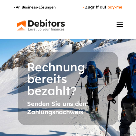
›
Zugriff auf
pay-me
› An Business-Lösungen
Rechnung
bereits
bezahlt?
Senden Sie uns den
Zahlungsnachweis