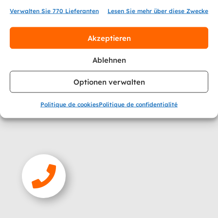
Das an Sie geschickte Schreiben enthält
Verwalten Sie 770 Lieferanten
Lesen Sie mehr über diese Zwecke
eine vorgedruckte QR-Rechnung. Sie
Akzeptieren
können den Betrag via E-Banking
bezahlen oder direkt am Postschalter.
Ablehnen
Optionen verwalten
Mehr dazu
Politique de cookies
Politique de confidentialité
