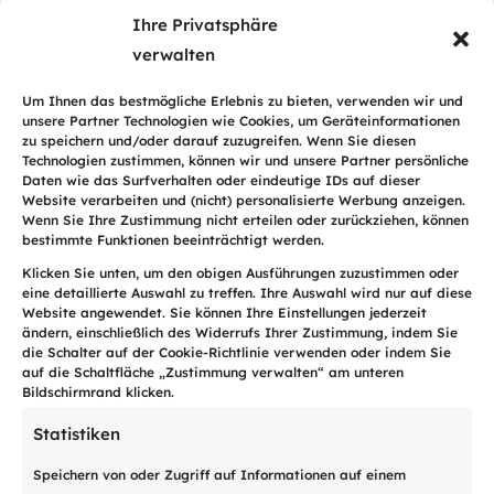
Ihre Privatsphäre
verwalten

Um Ihnen das bestmögliche Erlebnis zu bieten, verwenden wir und
unsere Partner Technologien wie Cookies, um Geräteinformationen
zu speichern und/oder darauf zuzugreifen. Wenn Sie diesen
Technologien zustimmen, können wir und unsere Partner persönliche
Daten wie das Surfverhalten oder eindeutige IDs auf dieser
Auf dem Online-Portal
pay-
Website verarbeiten und (nicht) personalisierte Werbung anzeigen.
me
zahlen
Wenn Sie Ihre Zustimmung nicht erteilen oder zurückziehen, können
bestimmte Funktionen beeinträchtigt werden.
Klicken Sie unten, um den obigen Ausführungen zuzustimmen oder
Loggen Sie sich in das Online-Portal
pay-
eine detaillierte Auswahl zu treffen. Ihre Auswahl wird nur auf diese
me
ein mit den im Briefkopf des
Website angewendet. Sie können Ihre Einstellungen jederzeit
ändern, einschließlich des Widerrufs Ihrer Zustimmung, indem Sie
erhaltenen Schreibens angegebenen
die Schalter auf der Cookie-Richtlinie verwenden oder indem Sie
Informationen (Ihre Debitorennummer
auf die Schaltfläche „Zustimmung verwalten“ am unteren
Bildschirmrand klicken.
und Ihr Passwort).
Statistiken
Sie können per Kreditkarte, TWINT,
Speichern von oder Zugriff auf Informationen auf einem
PayPal, PostFinance oder QR-Rechnung