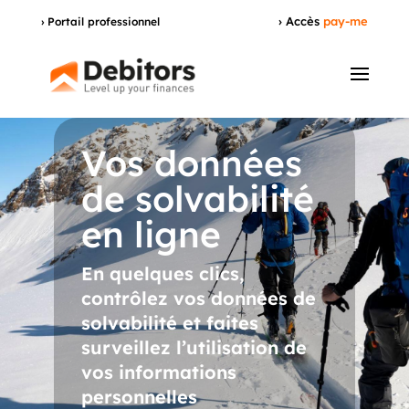
› Accès
pay-me
› Portail professionnel
Vos données
de solvabilité
en ligne
En quelques clics,
contrôlez vos données de
solvabilité et faites
surveillez l’utilisation de
vos informations
personnelles