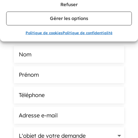
FAITES APPEL À L’UN DE NOS
Refuser
GESTIONNAIRES
Gérer les options
Contact
Politique de cookies
Politique de confidentialité