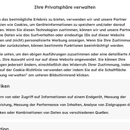
Ihre Privatsphäre verwalten
 das bestmögliche Erlebnis zu bieten, verwenden wir und unsere Partner
gien wie Cookies, um Geräteinformationen zu speichern und/oder darauf
fen. Wenn Sie diesen Technologien zustimmen, können wir und unsere Partn
he Daten wie das Surfverhalten oder eindeutige IDs auf dieser Website
ten und (nicht) personalisierte Werbung anzeigen. Wenn Sie Ihre Zustimmu
oder zurückziehen, können bestimmte Funktionen beeinträchtigt werden.
Sie unten, um den obigen Ausführungen zuzustimmen oder eine detaillierte
n. Ihre Auswahl wird nur auf diese Website angewendet. Sie können Ihre
ngen jederzeit ändern, einschließlich des Widerrufs Ihrer Zustimmung, inde
WHITEPAPER 
auf der Cookie-Richtlinie verwenden oder indem Sie auf die Schaltfläche
ung verwalten“ am unteren Bildschirmrand klicken.
4 Tipps zur
V
tiken
Zahlungs
rn von oder Zugriff auf Informationen auf einem Endgerät, Messung der
istung, Messung der Performance von Inhalten, Analyse von Zielgruppen d
iken oder Kombinationen von Daten aus verschiedenen Quellen.
Laden Sie unseren Leitfaden h
Ink
ting