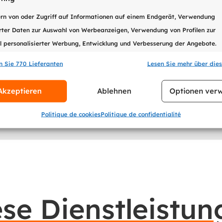
Sie sind Unternehmer:in, in der Admi
rn von oder Zugriff auf Informationen auf einem Endgerät, Verwendung
tätig und suchen konkrete Lösungen,
rter Daten zur Auswahl von Werbeanzeigen, Verwendung von Profilen zur
Dann ist dieses Whitepaper genau da
 personalisierter Werbung, Entwicklung und Verbesserung der Angebote.
n Sie 770 Lieferanten
Lesen Sie mehr über die
schaften
Imme
Whitepaper 
ikation von Endgeräten anhand automatisch übermittelter
Akzeptieren
Ablehnen
Optionen verw
tionen.
Politique de cookies
Politique de confidentialité
se Dienstleistu