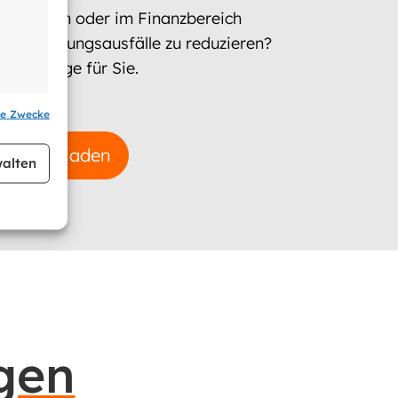
nistration oder im Finanzbereich
 um Zahlungsausfälle zu reduzieren?
s Richtige für Sie.
se Zwecke
r aktiv
herunterladen
alten
ngen