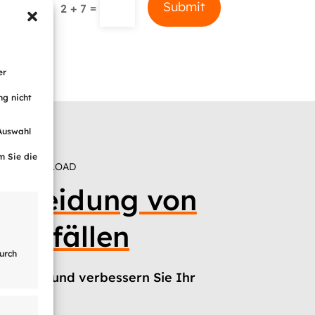
Submit
=
2 + 7
er
ng nicht
 Auswahl
m Sie die
ZUM DOWNLOAD
ermeidung von
ausfällen
urch
erunter und verbessern Sie Ihr
asso.