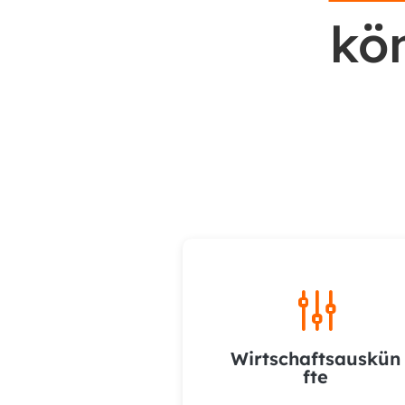
kö
g
Wirtschaftsauskün
fte