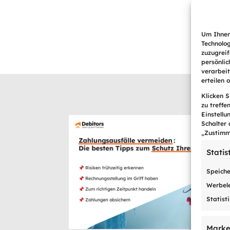
Alternative:
Um Ihnen
Technolo
zuzugrei
persönlic
verarbei
erteilen 
Klicken 
zu treffe
Einstellu
Schalter 
„Zustimm
Statis
Speiche
Werbele
Statist
Marke