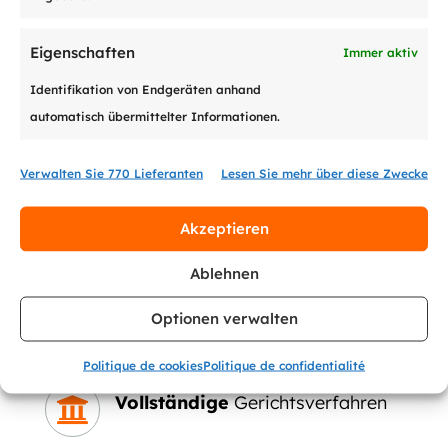
Eigenschaften
Immer aktiv
Für jeden Kunden ein
eigener,

spezialisierter
Sachbearbeiter-
Identifikation von Endgeräten anhand
Pool
automatisch übermittelter Informationen.
Für jeden Zahlungsausstand
Verwalten Sie 770 Lieferanten
Lesen Sie mehr über diese Zwecke

eine
gütliche Lösungssuche
Akzeptieren
Ablehnen
Für jeden Kunden ein
Gratis-

Extranet
mit Onlinezugriff
24/24
Optionen verwalten
7/7
Politique de cookies
Politique de confidentialité
Vollständige
Gerichtsverfahren
