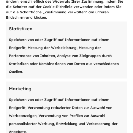
ändern, einschließlich des Widerrufs Ihrer Zustimmung, indem Sie
Zahlungseingängen und einer Jahr für
die Schalter auf der Cookie-Richtlinie verwenden oder indem Sie
Jahr höheren Nettomarge.
auf die Schaltfläche „Zustimmung verwalten“ am unteren
Bildschirmrand klicken.
Mehrwert für unsere Kunden
Statistiken
Speichern von oder Zugriff auf Informationen auf einem
Endgerät, Messung der Werbeleistung, Messung der
Garantierte
operative
Performance von Inhalten, Analyse von Zielgruppen durch

Bearbeitung innerhalb von
48
Statistiken oder Kombinationen von Daten aus verschiedenen
Std.
Quellen.
Marketing
Erstellung eines
Scorings ab

Forderungserhalt
Speichern von oder Zugriff auf Informationen auf einem
Endgerät, Verwendung reduzierter Daten zur Auswahl von
Werbeanzeigen, Verwendung von Profilen zur Auswahl
Intensiver, mehrkanaliger

personalisierter Werbung, Entwicklung und Verbesserung der
gütlicher
Inkassoprozess
Angebote.