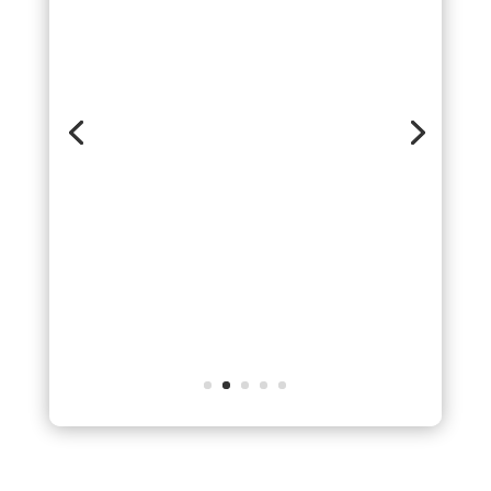
externalisée des impayés
nous permet de nous
concentrer davantage sur
notre cœur de métier et de
consacrer notre énergie à
créer des expériences de
qualité pour nos clients. »
Doryan Rappaz
CEO de Lasered