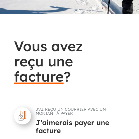
Vous avez
reçu une
facture
?
J'AI REÇU UN COURRIER AVEC UN
MONTANT À PAYER
J’aimerais payer une
facture