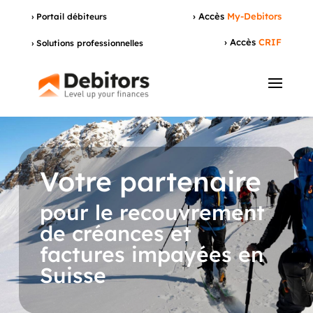
› Accès
My-Debitors
› Portail débiteurs
› Accès
CRIF
› Solutions professionnelles
Votre partenaire
pour le recouvrement
de créances et
factures impayées en
Suisse