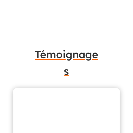
Témoignage
s
« Nous tenons à exprimer
notre satisfaction quant au
recouvrement réalisé par
Debitors. La gestion