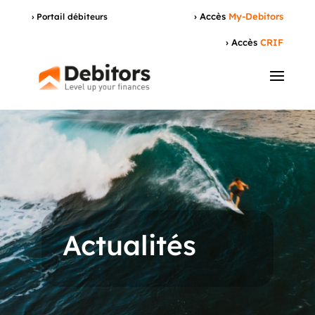
› Accès
My-Debitors
› Portail débiteurs
› Accès
CRIF
Actualités