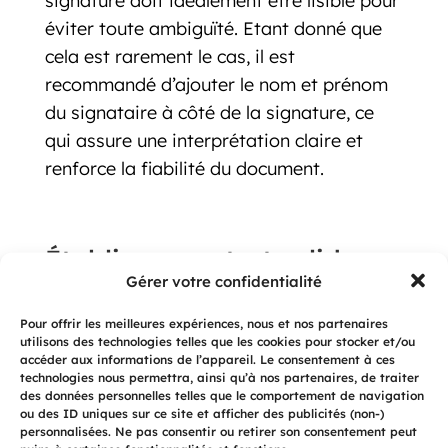
signature doit idéalement être lisible pour
éviter toute ambiguïté. Etant donné que
cela est rarement le cas, il est
recommandé d’ajouter le nom et prénom
du signataire à côté de la signature, ce
qui assure une interprétation claire et
renforce la fiabilité du document.
Établir un contrat solide, en
bref
Gérer votre confidentialité
Établir un contrat fiable va au-delà de la
Pour offrir les meilleures expériences, nous et nos partenaires
utilisons des technologies telles que les cookies pour stocker et/ou
simple formalité administrative. C’est un
accéder aux informations de l’appareil. Le consentement à ces
investissement dans la relation
technologies nous permettra, ainsi qu’à nos partenaires, de traiter
des données personnelles telles que le comportement de navigation
professionnelle, offrant à toutes les
ou des ID uniques sur ce site et afficher des publicités (non-)
personnalisées. Ne pas consentir ou retirer son consentement peut
parties la tranquillité d’esprit nécessaire