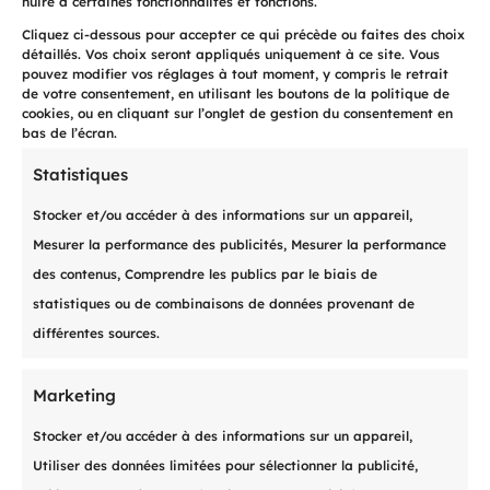
nuire à certaines fonctionnalités et fonctions.
pour se concentrer sur la collaboration. En
Cliquez ci-dessous pour accepter ce qui précède ou faites des choix
suivant ces conseils, vous pouvez créer un
détaillés. Vos choix seront appliqués uniquement à ce site. Vous
pouvez modifier vos réglages à tout moment, y compris le retrait
document robuste qui établit un cadre
de votre consentement, en utilisant les boutons de la politique de
solide pour des relations commerciales
cookies, ou en cliquant sur l’onglet de gestion du consentement en
bas de l’écran.
prospères.
Statistiques
Et Jérémy dans tout ça ?
Stocker et/ou accéder à des informations sur un appareil,
Lors d’un appel téléphonique avec le
Mesurer la performance des publicités, Mesurer la performance
débiteur dans le but de régler cette
des contenus, Comprendre les publics par le biais de
histoire de façon amiable, ce dernier
statistiques ou de combinaisons de données provenant de
quelque peu embarrassé a indiqué qu’il
différentes sources.
faisait face à une difficulté économique
passagère liée à sa propre entreprise.
Marketing
Conscients que la vie entrepreneuriale est
Stocker et/ou accéder à des informations sur un appareil,
faite de haut et de bas, nous avons alors
Utiliser des données limitées pour sélectionner la publicité,
proposé la mise en place d’un plan de