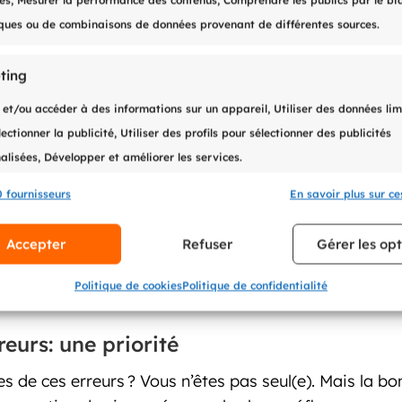
tés, Mesurer la performance des contenus, Comprendre les publics par le bi
rd) une procédure judiciaire
iques ou de combinaisons de données provenant de différentes sources.
issant, mais qui doit être utilisé avec discernement. T
ting
n client. Un bon recouvrement commence toujours par u
 et/ou accéder à des informations sur un appareil, Utiliser des données lim
éances en interne
ectionner la publicité, Utiliser des profils pour sélectionner des publicités
alisées, Développer et améliorer les services.
ances en cours, relancer devient difficile et les oubl
ance automatisée, permet de garder le contrôle.
 fournisseurs
En savoir plus sur ces
onnalités
Toujour
 ses équipes
ier les appareils en fonction des informations transmises
Accepter
Refuser
Gérer les op
tiquement.
pas. Entre le droit, la psychologie client et les outils
Politique de cookies
Politique de confidentialité
ent du temps, de l’argent et des clients faute d’une m
reurs: une priorité
de ces erreurs ? Vous n’êtes pas seul(e). Mais la bonn