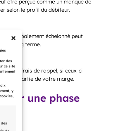
 peut être perçue comme un manque de
 selon le profil du débiteur.
un plan de paiement échelonné peut
ale à long terme.
gies
ter des
r ce site
 et des frais de rappel, si ceux-ci
sentement
et à une partie de votre marge.
hoix
oment, y
cookies,
 des