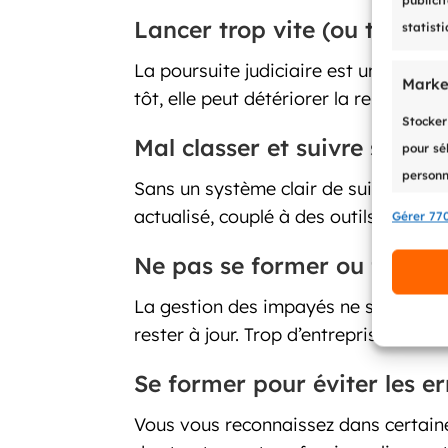
publici
Lancer trop vite (ou trop ta
statist
La poursuite judiciaire est un outil pu
Marke
tôt, elle peut détériorer la relatio
Stocker
Mal classer et suivre ses cr
pour sél
personn
Sans un système clair de suivi des cré
actualisé, couplé à des outils de rel
Gérer 770
Foncti
Ne pas se former ou former
Identif
automa
La gestion des impayés ne s’improvise 
rester à jour. Trop d’entreprises perd
Se former pour éviter les er
Vous vous reconnaissez dans certaines 