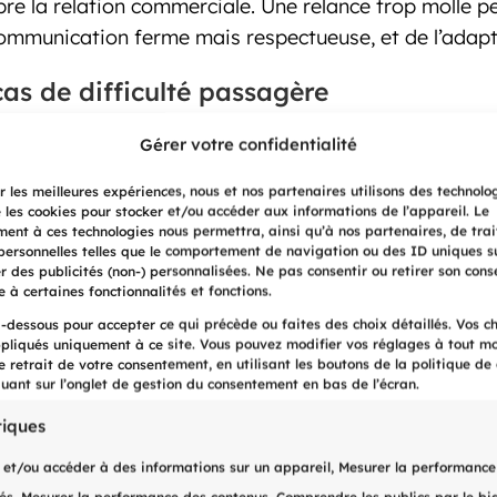
pre la relation commerciale. Une relance trop molle
 communication ferme mais respectueuse, et de l’adapter
 cas de difficulté passagère
’est pas nécessairement un mauvais payeur. Proposer 
Gérer votre confidentialité
e la créance tout en maintenant une relation commerci
ir les meilleures expériences, nous et nos partenaires utilisons des technolo
e les cookies pour stocker et/ou accéder aux informations de l’appareil. Le
et frais prévus
ent à ces technologies nous permettra, ainsi qu’à nos partenaires, de trai
ersonnelles telles que le comportement de navigation ou des ID uniques su
 des intérêts moratoires (en général 5 % dès l’échéance)
er des publicités (non-) personnalisées. Ne pas consentir ou retirer son con
e à certaines fonctionnalités et fonctions.
appliquer revient à renoncer à un levier dissuasif… 
i-dessous pour accepter ce qui précède ou faites des choix détaillés. Vos c
pliqués uniquement à ce site. Vous pouvez modifier vos réglages à tout m
e retrait de votre consentement, en utilisant les boutons de la politique de 
quant sur l’onglet de gestion du consentement en bas de l’écran.
tiques
 et/ou accéder à des informations sur un appareil, Mesurer la performance