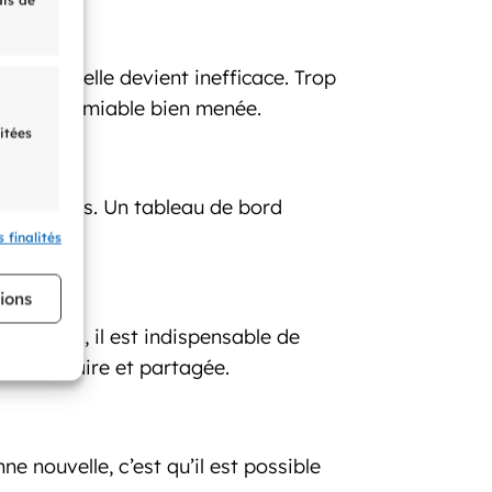
ais de
rop tard, elle devient inefficace. Trop
ne phase amiable bien menée.
itées
is fréquents. Un tableau de bord
 finalités
s activé
tions
 digitaux, il est indispensable de
éthode claire et partagée.
e nouvelle, c’est qu’il est possible