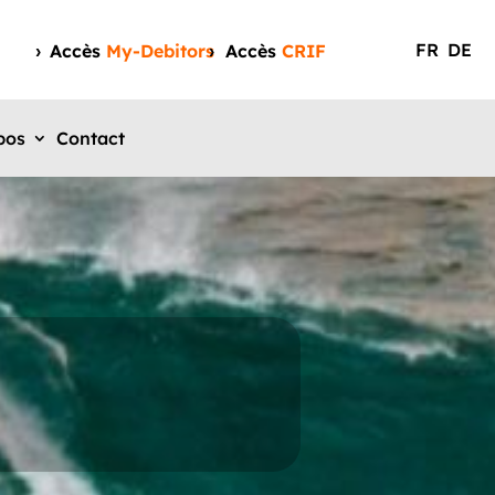
FR
DE
Accès
My-Debitors
Accès
CRIF
pos
Contact