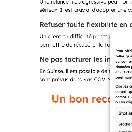
Une relance trop agressive peut rom
sérieux. Il est crucial d’adopter une
Refuser toute flexibilité en
Un client en difficulté ponctuelle n
permettre de récupérer la totalité d
Pour offr
telles qu
Ne pas facturer les intérêts 
consentem
données p
En Suisse, il est possible de facturer
et affich
peut nuir
sont prévus dans vos CGV. Ne pas les 
Cliquez c
seront ap
compris l
ou en cli
Statis
Stocker