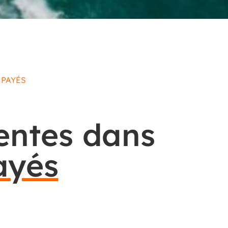
MPAYÉS
uentes dans
ayés